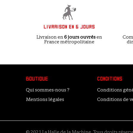
LIVRAISON EN 6 JOURS
Livraison en
6 jours ouvrés
en
Comm
France métropolitaine
di
BOUTIQUE
CONDITIONS
Qui sommes-nous ?
Conditions géné
Mentions légales
Conditions de v
© 2021 La Halle de la Machine. Tous droits réserv