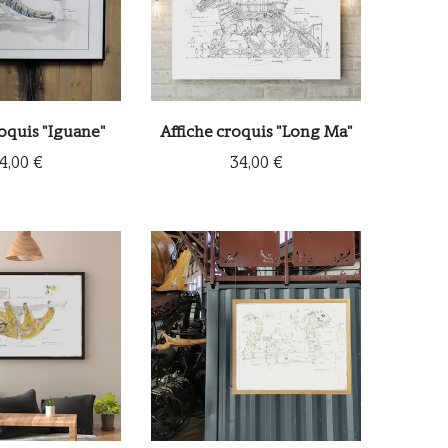
roquis "Iguane"
Affiche croquis "Long Ma"
4,00 €
34,00 €