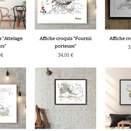
s "Attelage
Affiche croquis "Fourmi
Affiche c
rs"
porteuse"
3
 €
34,00 €