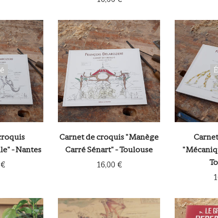
sé
É
croquis
Carnet de croquis "Manège
Carnet
le" - Nantes
Carré Sénart" - Toulouse
"Mécaniqu
To
 €
16,00 €
1