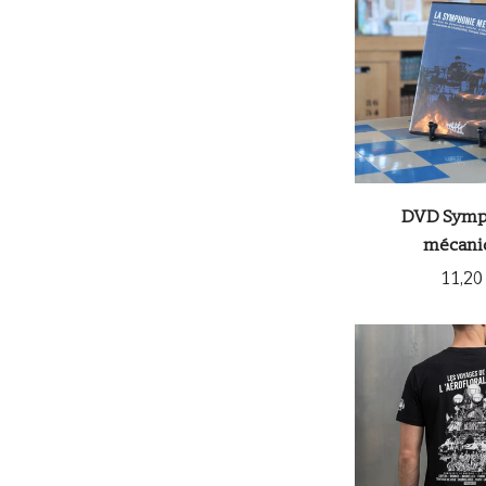
DVD Symp
mécani
11,20