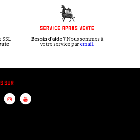
É
SERVICE APRÈS VENTE
e SSL
Besoin d'aide ?
Nous sommes à
oute
votre service
par
email.
S SUR