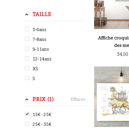
TAILLE
5-6ans
Affiche croqui
7-8ans
des me
9-11ans
34,00
12-14ans
XS
S
M
L
PRIX (1)
Effacer
XL
15€ - 25€
25€ - 35€