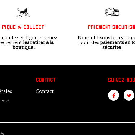
PIQUE & COLLECT
PAIEMENT SÉCURIS
andez en ligne et venez
Nous utilisons le cryptag
rectement
les
retirer à la
pour des
paiements en t
boutique.
sécurité
CONTACT
SUIVEZ-NOU
rales
Contact
ente
és.