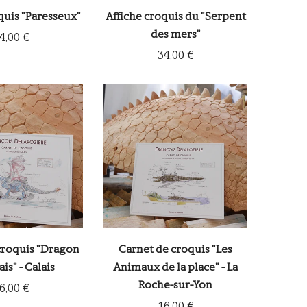
quis "Paresseux"
Affiche croquis du "Serpent
des mers"
4,00 €
34,00 €
croquis "Dragon
Carnet de croquis "Les
is" - Calais
Animaux de la place" - La
Roche-sur-Yon
6,00 €
16,00 €