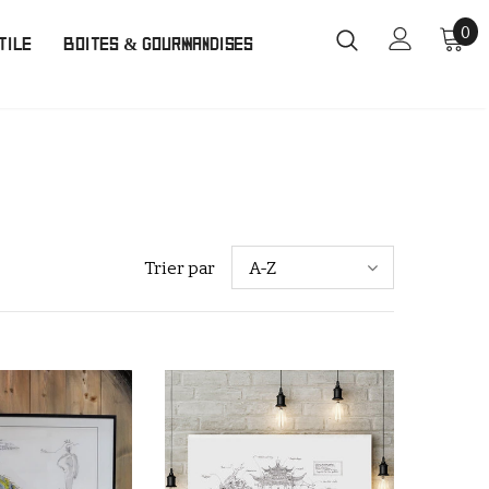
0
TILE
BOITES & GOURMANDISES
Trier par
A-Z