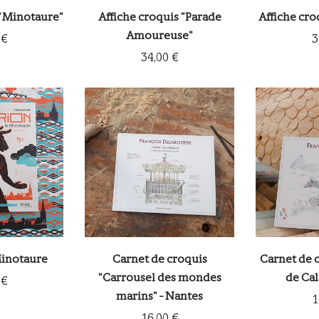
 "Minotaure"
Affiche croquis "Parade
Affiche cro
Amoureuse"
 €
3
34,00 €
Minotaure
Carnet de croquis
Carnet de 
"Carrousel des mondes
de Cala
 €
marins" - Nantes
1
16,00 €